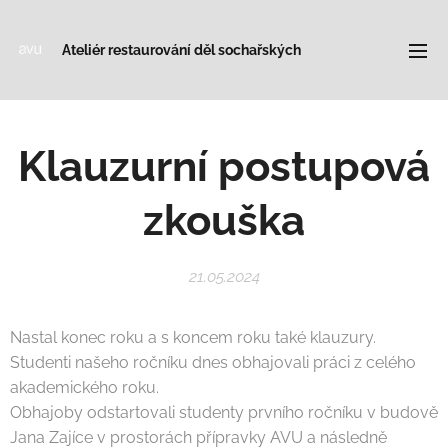
Ateliér restaurování děl sochařských
Klauzurní postupová
zkouška
21.05.2024
Nastal konec roku a s koncem roku také klauzury.
Studenti našeho ročníku dnes obhajovali práci z celého
akademického roku.
Obhajoby odstartovali studenty prvního ročníku v budově
Jana Zajíce v prostorách přípravky AVU a následně