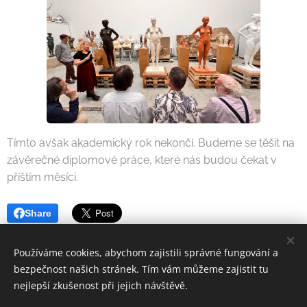
Tímto avšak akademický rok nekončí. Budeme se těšit na
závěrečné diplomové práce, které nás budou čekat v
příštím měsíci.
Share
Používáme cookies, abychom zajistili správné fungování a
bezpečnost našich stránek. Tím vám můžeme zajistit tu
nejlepší zkušenost při jejich návštěvě.
© 2025 AVU RESTS | Všechna práva vyhrazena.