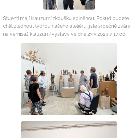
Stuenti mají klauzurní zkoušku splněnou. Pokud budete
chtít zlédnout tvorbu našeho ateliéru, jste srdečně zváni
na vernisáž klauzurní výstavy ve dne 23.5.2024 v 17:00.